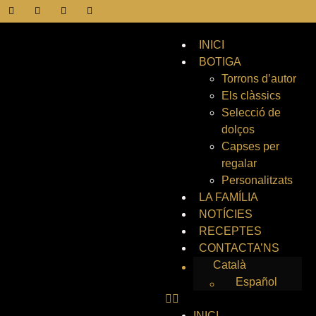
INICI
BOTIGA
Torrons d’autor
Els clàssics
Selecció de
dolços
Capses per
regalar
Personalitzats
LA FAMÍLIA
NOTÍCIES
RECEPTES
CONTACTA’NS
Català
Español
INICI