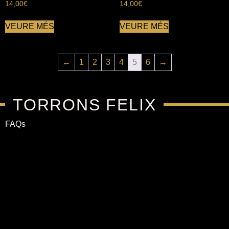
14,00
€
14,00
€
VEURE MÉS
VEURE MÉS
←
1
2
3
4
5
6
→
TORRONS FELIX
FAQs