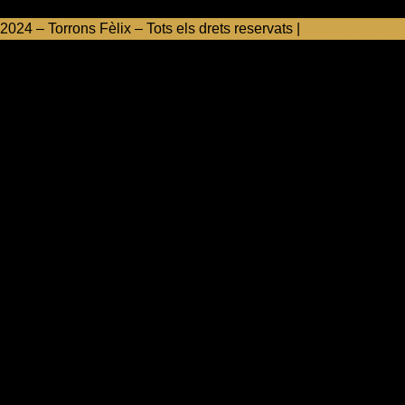
2024 – Torrons Fèlix – Tots els drets reservats |
Mapa del lloc