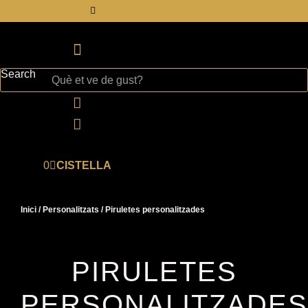
Vés
cebook
Twitter
Instagram
Google
al
contingut
Search
0
CISTELLA
Inici
/
Personalitzats
/ Piruletes personalitzades
PIRULETES
PERSONALITZADES