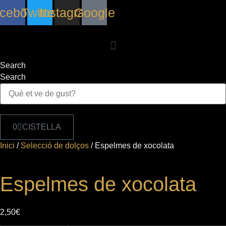
Vés
cebook
Twitter
Instagram
Google
al
contingut
Search
Search
0
CISTELLA
Inici
/
Selecció de dolços
/ Espelmes de xocolata
Espelmes de xocolata
2,50
€